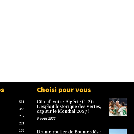
es
Choisi pour vous
Côte d’Ivoire-Algérie (1-2) :
511
L’exploit historique des Vertes,
353
cap sur le Mondial 2027 !
287
9 août 2026
221
135
Drame routier de Boumerdès :