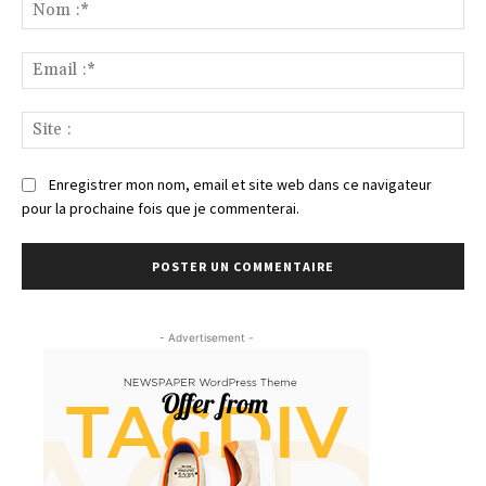
:
No
:*
Ema
:*
Sit
:
Enregistrer mon nom, email et site web dans ce navigateur
pour la prochaine fois que je commenterai.
- Advertisement -