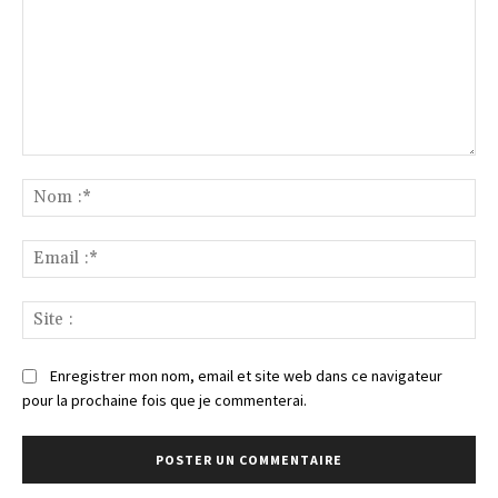
Commenter
:
No
:*
Ema
:*
Sit
:
Enregistrer mon nom, email et site web dans ce navigateur
pour la prochaine fois que je commenterai.