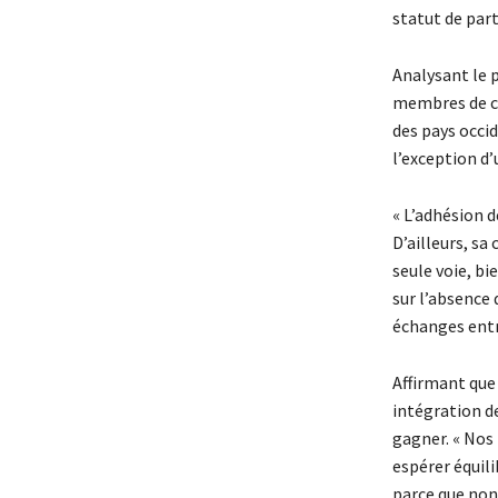
statut de part
Analysant le 
membres de ce
des pays occid
l’exception d’
« L’adhésion d
D’ailleurs, sa
seule voie, bi
sur l’absence 
échanges entre
Affirmant que 
intégration de
gagner. « Nos
espérer équili
parce que non 