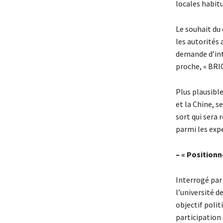
locales habitu
Le souhait du 
les autorités
demande d’int
proche, « BRICS
Plus plausible
et la Chine, s
sort qui sera
parmi les expe
– « Positionn
Interrogé par
l’université d
objectif poli
participation