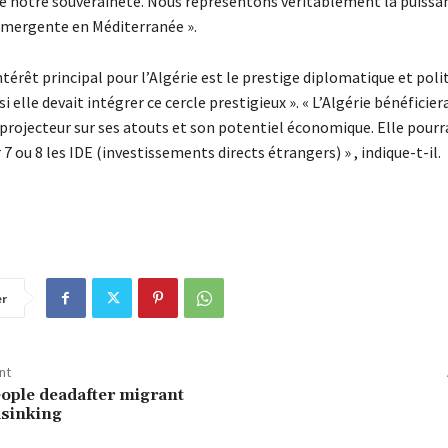
ce notre souveraineté. Nous représentons véritablement la puissa
mergente en Méditerranée ».
’intérêt principal pour l’Algérie est le prestige diplomatique et poli
si elle devait intégrer ce cercle prestigieux ». « L’Algérie bénéficier
 projecteur sur ses atouts et son potentiel économique. Elle pourr
 7 ou 8 les IDE (investissements directs étrangers) » , indique-t-il.
er
nt
ople deadafter migrant
dsinking