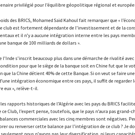
enaire privilégié pour l’équilibre géopolitique régional et européen
poids des BRICS, Mohamed Saïd Kahoul fait remarquer que « l’écon
 club est fortement dépendante de l’investissement et de la c
entaux et il n’y a aucune intégration interne entre les pays memb
une banque de 100 milliards de dollars ».
e l’Inde s’inscrit beaucoup plus dans une démarche de rivalité avec 
 condition pour que le siège de la banque soit en Chine fut que le vo
en que la Chine détient 40% de cette Banque. Si on veut se faire un
d’une intégration économique entre ces pays, il suffit de regarder l
 eux », relève-t-il.
les rapports historiques de l’Algérie avec les pays du BRICS facili
 ce Club, l’expert pense, toutefois, que le pays n’aura pas grand-c
 balances commerciales avec les cinq membres sont négatives. Pe
brer ou renverser cette balance par l’intégration de ce club ? Je do
seulement nous n’avons pas leur diversification, ni leurs capacité