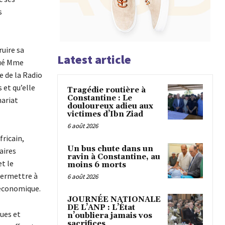
s
ruire sa
Latest article
iqué Mme
e de la Radio
 et qu’elle
Tragédie routière à
Constantine : Le
nariat
douloureux adieu aux
victimes d’Ibn Ziad
6 août 2026
ricain,
Un bus chute dans un
aires
ravin à Constantine, au
t le
moins 6 morts
permettre à
6 août 2026
 économique.
JOURNÉE NATIONALE
DE L’ANP : L’État
ues et
n’oubliera jamais vos
sacrifices