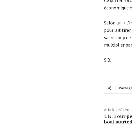
Ce qui renfor
économique é
Selon lui, « l
pourrait tirer 
sacré coup de
multiplier par
S.B.
Partag
Article précéde
UK: Four pe
boat starte