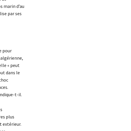
s marin d’au
ise par ses
e pour
 algérienne,
lle « peut
ut dans le
 choc
nces.
ndique-t-il.
os
es plus
 extérieur.