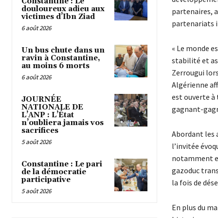
Constantine : Le
douloureux adieu aux
partenaires, a
victimes d’Ibn Ziad
partenariats 
6 août 2026
« Le monde est
Un bus chute dans un
ravin à Constantine,
stabilité et a
au moins 6 morts
Zerrougui lors
6 août 2026
Algérienne aff
est ouverte à 
JOURNÉE
NATIONALE DE
gagnant-gagn
L’ANP : L’État
n’oubliera jamais vos
sacrifices
Abordant les 
5 août 2026
l’invitée évoq
notamment en 
Constantine : Le pari
gazoduc transs
de la démocratie
participative
la fois de dé
5 août 2026
En plus du ma