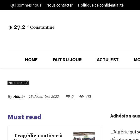
Qui sommes nous
Nous contacter
Politique de confidentialité
27.2
C
Constantine
HOME
FAIT DU JOUR
ACTU-EST
MO
NON CLASSÉ
By
Admin
15 décembre 2022
0
471
Must read
Adhésion aux 
L’Algérie qui 
Tragédie routière à
développement