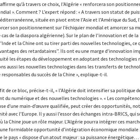
affirme qu’à travers ce choix, l’Algérie « renforcera son positionn
ndial ». Comment ? L’expert répond : « A travers son statut de pui
éditerranéenne, située en pivot entre l’Asie et l’Amérique du Sud, l
orcer son positionnement sur l’échiquier mondial et amorcer sa m
e cas de la diaspora algérienne). Sur le plan de l’innovation et de la
’Inde et la Chine ont su tirer parti des nouvelles technologies, ce 
avantages des retardataires’’. Ils ont eu une marge d’innovation i
cuité les étapes du développement en adoptant des technologies 
ns aussi les nouvelles technologies dans les transferts de technol
 responsables du succès de la Chine », explique-t-il.
it de ce bloc, précise-t-il, « l’Algérie doit intensifier sa politique d
 du numérique et des nouvelles technologies ». « Les compétence
pose d’une main-d’œuvre qualifiée, peut créer des opportunités, 
ité avec l’Europe. Il y aussi l’essor des échanges intra-BRICS, qui 
 la Chine joue un rôle majeur. L’Algérie pourra intégrer ces march
’une formidable opportunité d’intégration économique mondiale »
ue le pays « dispose d’un atout majeur : sa puissance énergétique…