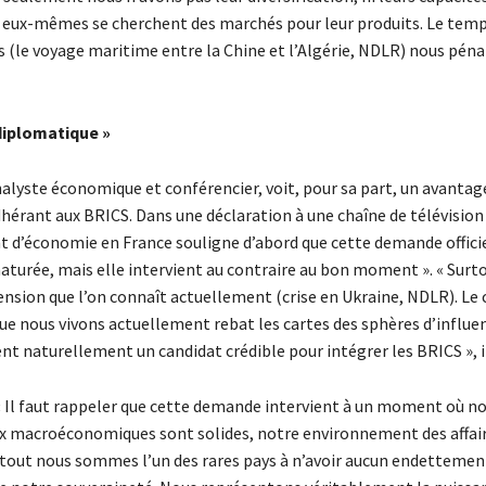
 eux-mêmes se cherchent des marchés pour leur produits. Le temp
 (le voyage maritime entre la Chine et l’Algérie, NDLR) nous pénal
diplomatique »
nalyste économique et conférencier, voit, pour sa part, un avantag
dhérant aux BRICS. Dans une déclaration à une chaîne de télévision
t d’économie en France souligne d’abord que cette demande officie
aturée, mais elle intervient au contraire au bon moment ». « Surto
ension que l’on connaît actuellement (crise en Ukraine, NDLR). Le
ue nous vivons actuellement rebat les cartes des sphères d’influe
ent naturellement un candidat crédible pour intégrer les BRICS », i
 « Il faut rappeler que cette demande intervient à un moment où n
macroéconomiques sont solides, notre environnement des affair
rtout nous sommes l’un des rares pays à n’avoir aucun endettement