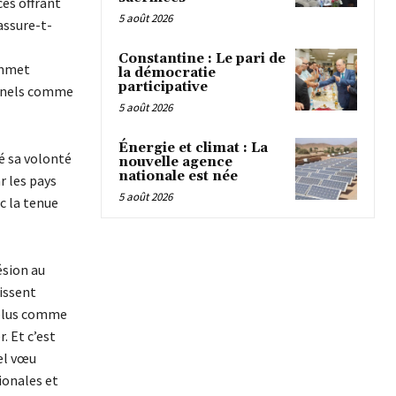
ces offrant
5 août 2026
assure-t-
Constantine : Le pari de
ommet
la démocratie
participative
ionnels comme
5 août 2026
Énergie et climat : La
é sa volonté
nouvelle agence
nationale est née
r les pays
5 août 2026
c la tenue
ésion au
gissent
, plus comme
. Et c’est
el vœu
ionales et