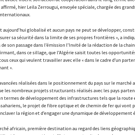
 affirmé, hier Leila Zerrougui, envoyée spéciale, chargée des grand
internationaux.
 aujourd’hui globalisé et aucun pays ne peut se développer, const
ssurer sa sécurité dans la limite de ses propres frontières », a ind
 de son passage dans l’émission l’Invité de la rédaction de la chain
irmant, dans ce sillage, que l’Algérie saisit toutes les opportunités
tous ceux qui veulent travailler avec elle « dans le cadre d’un parte
ant ».
avancées réalisées dans le positionnement du pays sur le marché af
ue les nombreux projets structurants réalisés avec les pays parten
termes de développement des infrastructures tels que la route e
ahariens, le projet de fibre optique et de chemin de fer qui vont 
senclaver la région et d’engager une dynamique de développement
rché africain, première destination au regard des liens géographiq