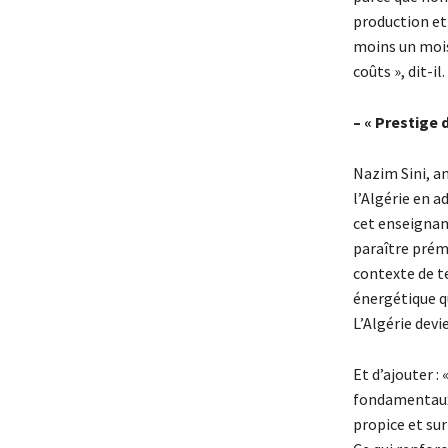
production et
moins un mois
coûts », dit-il.
– « Prestige 
Nazim Sini, a
l’Algérie en a
cet enseignan
paraître prém
contexte de t
énergétique q
L’Algérie devi
Et d’ajouter :
fondamentaux 
propice et su