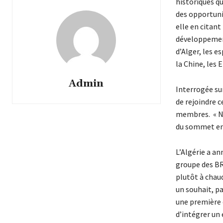
historiques qu
des opportuni
elle en citant
développemen
d’Alger, les 
la Chine, les
Admin
Interrogée sur
de rejoindre c
membres. « Nou
du sommet en A
L’Algérie a a
groupe des BRI
plutôt à chaud
un souhait, pa
une première 
d’intégrer un