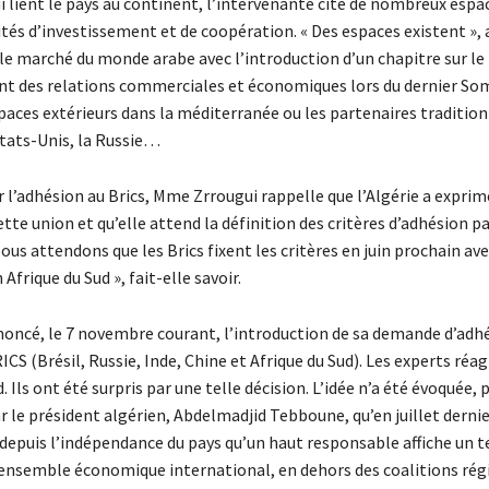
i lient le pays au continent, l’intervenante cite de nombreux espa
tés d’investissement et de coopération. « Des espaces existent », 
 le marché du monde arabe avec l’introduction d’un chapitre sur le
t des relations commerciales et économiques lors du dernier S
espaces extérieurs dans la méditerranée ou les partenaires tradit
 Etats-Unis, la Russie…
 l’adhésion au Brics, Mme Zrrougui rappelle que l’Algérie a exprim
ette union et qu’elle attend la définition des critères d’adhésion pa
s attendons que les Brics fixent les critères en juin prochain ave
frique du Sud », fait-elle savoir.
nnoncé, le 7 novembre courant, l’introduction de sa demande d’adh
CS (Brésil, Russie, Inde, Chine et Afrique du Sud). Les experts réa
. Ils ont été surpris par une telle décision. L’idée n’a été évoquée
r le président algérien, Abdelmadjid Tebboune, qu’en juillet dernier
depuis l’indépendance du pays qu’un haut responsable affiche un t
 ensemble économique international, en dehors des coalitions rég