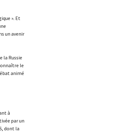
ique ». Et
une
ns un avenir
e la Russie
connaître le
 débat animé
ant à
tivée par un
, dont la