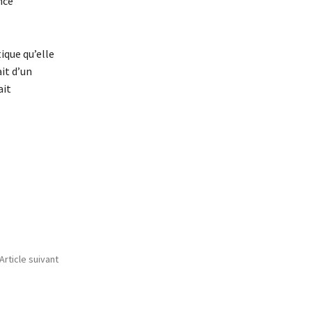
nce
tique qu’elle
ait d’un
ait
Article suivant