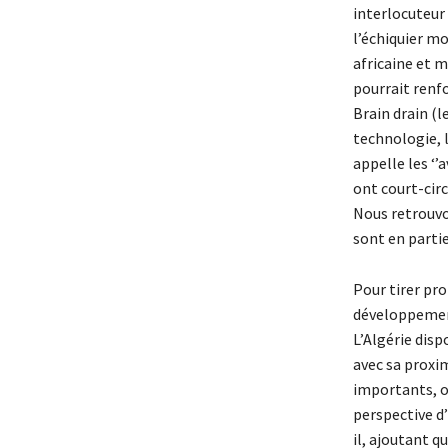
interlocuteur 
l’échiquier mo
africaine et m
pourrait renf
Brain drain (l
technologie, l
appelle les ‘’
ont court-cir
Nous retrouvo
sont en partie
Pour tirer prof
développement
L’Algérie dis
avec sa proxim
importants, où
perspective d
il, ajoutant q