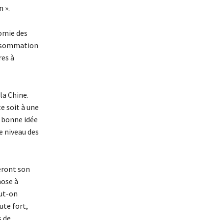
 ».
omie des
onsommation
res à
la Chine.
te soit à une
e bonne idée
e niveau des
teront son
hose à
ut-on
ute fort,
s de