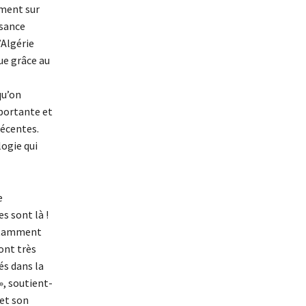
ement sur
ssance
’Algérie
ue grâce au
qu’on
mportante et
récentes.
ogie qui
e
s sont là !
notamment
sont très
és dans la
, soutient-
 et son