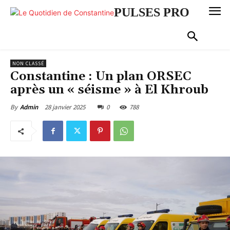
PULSES PRO
NON CLASSÉ
Constantine : Un plan ORSEC
après un « séisme » à El Khroub
28 janvier 2025
0
788
By
Admin