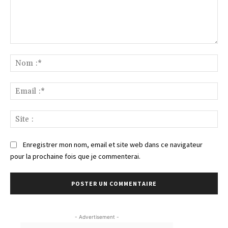
Commenter
:
No
:*
Ema
:*
Sit
:
Enregistrer mon nom, email et site web dans ce navigateur
pour la prochaine fois que je commenterai.
- Advertisement -