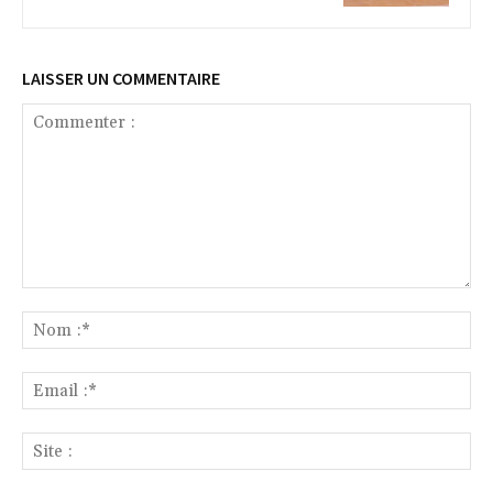
LAISSER UN COMMENTAIRE
Commenter
:
No
:*
Ema
:*
Sit
: