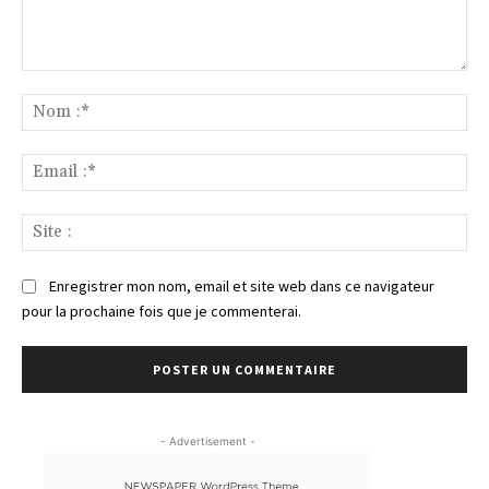
Commenter
:
No
:*
Ema
:*
Sit
:
Enregistrer mon nom, email et site web dans ce navigateur
pour la prochaine fois que je commenterai.
- Advertisement -