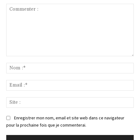
Commenter
:
No
:*
Ema
:*
Sit
:
Enregistrer mon nom, email et site web dans ce navigateur
pour la prochaine fois que je commenterai.