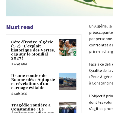
Must read
En Algérie, l
préoccupante,
par personne. 
Côte d’Ivoire-Algérie
confrontés à u
(1-2) : L’exploit
historique des Vertes,
prise en charg
cap sur le Mondial
2027 !
Face à ce défi
9 août 2026
Qualité de la
Drame routier de
(Pnud Algérie
Boumerdès : Autopsie
à Constantine 
et révélations d’un
carnage évitable
9 août 2026
L’objectif pri
dont les volum
Tragédie routière à
s’agit de prom
Constantine : Le