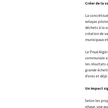
Créer de la v
La concrétisat
wilayas pilote
déchets à la s
création de va
municipaux et
Le Pnud Algéri
communale a v
les résultats
grande échelle
d’ores et déjà
Un impact sig
Selon les proj
phase, une qu