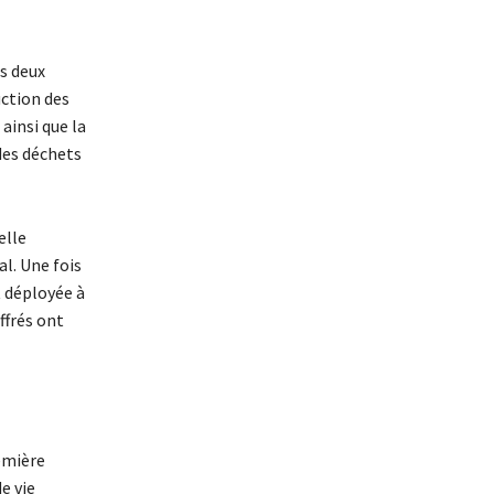
es deux
uction des
ainsi que la
des déchets
elle
l. Une fois
t déployée à
ffrés ont
remière
e vie