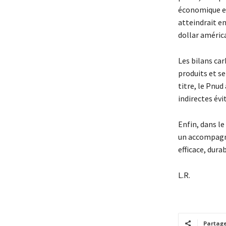
économique est
atteindrait en
dollar améric
Les bilans ca
produits et se
titre, le Pnud
indirectes évi
Enfin, dans le
un accompagne
efficace, dura
L.R.
Partag