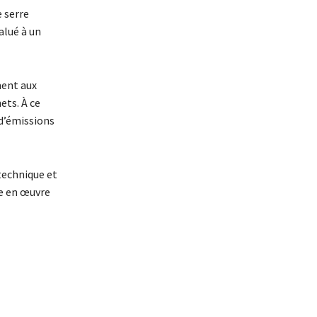
 serre
alué à un
ment aux
ets. À ce
 d’émissions
 technique et
se en œuvre