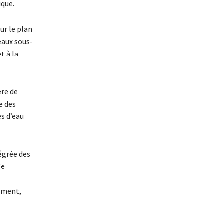
ique.
ur le plan
eaux sous-
t à la
ère de
e des
es d’eau
égrée des
Ce
nement,