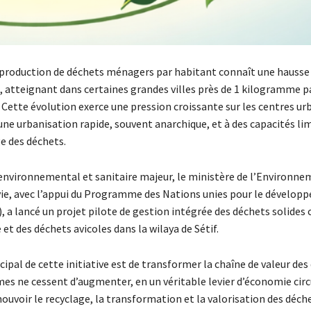
a production de déchets ménagers par habitant connaît une hausse
 atteignant dans certaines grandes villes près de 1 kilogramme pa
Cette évolution exerce une pression croissante sur les centres urb
ne urbanisation rapide, souvent anarchique, et à des capacités li
e des déchets.
 environnemental et sanitaire majeur, le ministère de l’Environne
 vie, avec l’appui du Programme des Nations unies pour le dévelo
), a lancé un projet pilote de gestion intégrée des déchets solid
et des déchets avicoles dans la wilaya de Sétif.
ncipal de cette initiative est de transformer la chaîne de valeur des
es ne cessent d’augmenter, en un véritable levier d’économie circul
ouvoir le recyclage, la transformation et la valorisation des déch