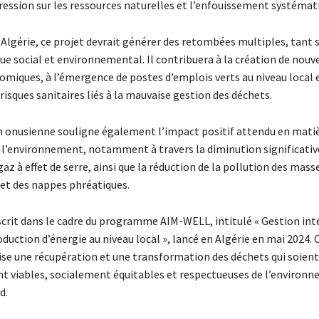
ression sur les ressources naturelles et l’enfouissement systémat
Algérie, ce projet devrait générer des retombées multiples, tant s
e social et environnemental. Il contribuera à la création de nouv
omiques, à l’émergence de postes d’emplois verts au niveau local e
risques sanitaires liés à la mauvaise gestion des déchets.
n onusienne souligne également l’impact positif attendu en mati
 l’environnement, notamment à travers la diminution significativ
az à effet de serre, ainsi que la réduction de la pollution des mass
 et des nappes phréatiques.
nscrit dans le cadre du programme AIM-WELL, intitulé « Gestion int
duction d’énergie au niveau local », lancé en Algérie en mai 2024. 
e une récupération et une transformation des déchets qui soient
t viables, socialement équitables et respectueuses de l’environ
d.