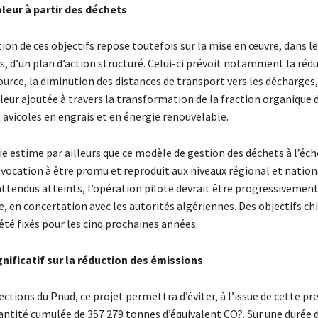
aleur à partir des déchets
ion de ces objectifs repose toutefois sur la mise en œuvre, dans l
s, d’un plan d’action structuré. Celui-ci prévoit notamment la réd
ource, la diminution des distances de transport vers les décharges, 
leur ajoutée à travers la transformation de la fraction organique 
 avicoles en engrais et en énergie renouvelable.
e estime par ailleurs que ce modèle de gestion des déchets à l’éch
ocation à être promu et reproduit aux niveaux régional et nationa
 attendus atteints, l’opération pilote devrait être progressivemen
, en concertation avec les autorités algériennes. Des objectifs chi
 été fixés pour les cinq prochaines années.
nificatif sur la réduction des émissions
ections du Pnud, ce projet permettra d’éviter, à l’issue de cette p
antité cumulée de 357 279 tonnes d’équivalent CO?. Sur une durée d