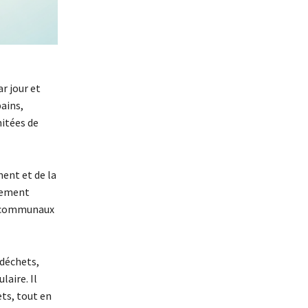
r jour et
ains,
mitées de
ment et de la
ppement
es communaux
 déchets,
aire. Il
ets, tout en