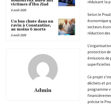
douloureux adieu aux
réduisant la p
victimes d’Ibn Ziad
6 août 2026
Selon le Pnud 
économique qu
Un bus chute dans un
ravin à Constantine,
secteurs écon
au moins 6 morts
réduction des 
6 août 2026
L’organisatio
protection de
émissions de g
superficielles
Ce projet s’i
déchets et pro
programme vis
Admin
financièremen
précise le Pnu