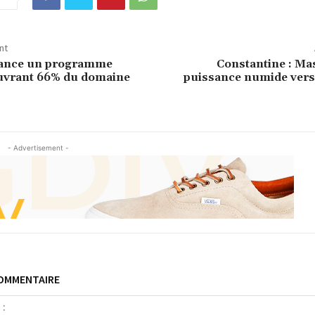
nt
lance un programme
Constantine : Mas
ouvrant 66% du domaine
puissance numide ver
- Advertisement -
COMMENTAIRE