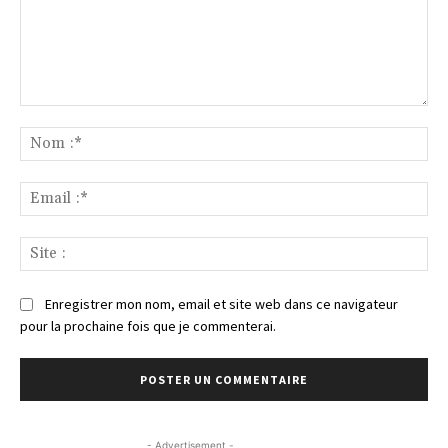
Commenter
:
No
:*
Ema
:*
Sit
:
Enregistrer mon nom, email et site web dans ce navigateur
pour la prochaine fois que je commenterai.
- Advertisement -