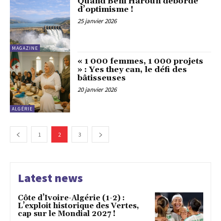
Quand Beni Haroun déborde
d’optimisme !
25 janvier 2026
MAGAZINE
« 1 000 femmes, 1 000 projets
» : Yes they can, le défi des
bâtisseuses
20 janvier 2026
ALGÉRIE
1
2
3
Latest news
Côte d’Ivoire-Algérie (1-2) :
L’exploit historique des Vertes,
cap sur le Mondial 2027 !