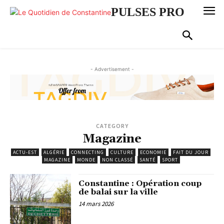
PULSES PRO
- Advertisement -
CATEGORY
Magazine
ACTU-EST
ALGÉRIE
CONNECTING
CULTURE
ECONOMIE
FAIT DU JOUR
MAGAZINE
MONDE
NON CLASSÉ
SANTÉ
SPORT
Constantine : Opération coup
de balai sur la ville
14 mars 2026