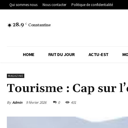
Qui sommes nous
Nous contacter
Politique de confidentialité
28.9
C
Constantine
HOME
FAIT DU JOUR
ACTU-EST
MO
MAGAZINE
Tourisme : Cap sur l’
By
Admin
9 février 2026
0
431