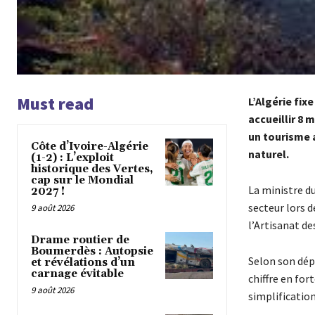
Must read
L’Algérie fix
accueillir 8 
un tourisme a
Côte d’Ivoire-Algérie
naturel.
(1-2) : L’exploit
historique des Vertes,
cap sur le Mondial
La ministre d
2027 !
secteur lors d
9 août 2026
l’Artisanat de
Drame routier de
Boumerdès : Autopsie
Selon son dépa
et révélations d’un
carnage évitable
chiffre en for
9 août 2026
simplification