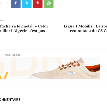
er
nt
fiche sa fermeté : « Celui
Ligue 1 Mobilis : La sp
ilier l’Algérie n’est pas
remontada du CS C
- Advertisement -
COMMENTAIRE