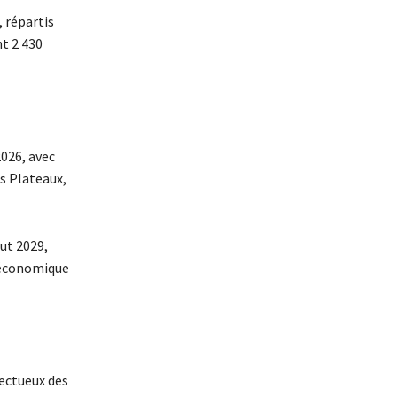
, répartis
nt 2 430
2026, avec
ts Plateaux,
but 2029,
t économique
pectueux des