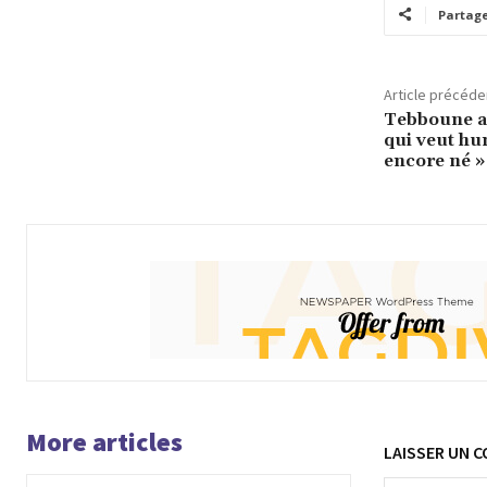
Partag
Article précéde
Tebboune af
qui veut hum
encore né »
More articles
LAISSER UN 