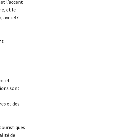
met l’accent
e, et le
n, avec 47
nt
nt et
ions sont
res et des
touristiques
alité de