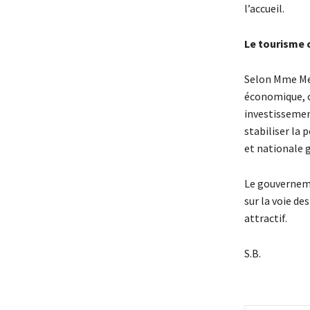
l’accueil.
Le tourisme
Selon Mme Med
économique, ca
investissement
stabiliser la 
et nationale g
Le gouverneme
sur la voie de
attractif.
S.B.