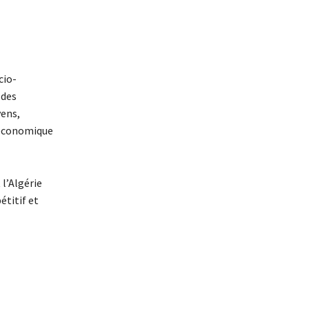
cio-
 des
yens,
é économique
l’Algérie
étitif et