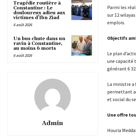
Tragédie routière à
Parmi les réal
Constantine : Le
douloureux adieu aux
sur 12 wilayas
victimes d’Ibn Ziad
emplois.
6 août 2026
Objectifs am
Un bus chute dans un
ravin à Constantine,
au moins 6 morts
Le plan d’acti
6 août 2026
une capacité t
générant 6 32
La ministre a 
permettant au
et social du se
Une offre tou
Admin
Houria Meddah