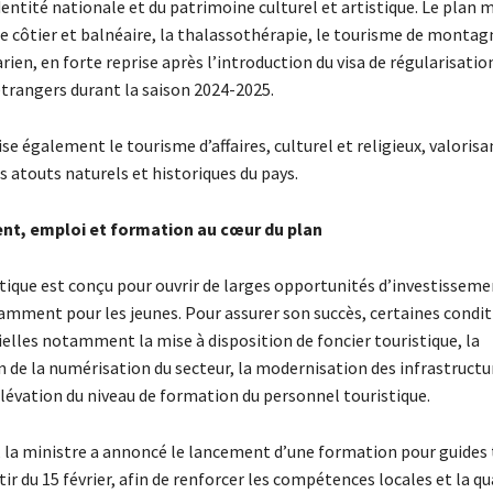
identité nationale et du patrimoine culturel et artistique. Le plan 
e côtier et balnéaire, la thalassothérapie, le tourisme de montagn
ien, en forte reprise après l’introduction du visa de régularisatio
étrangers durant la saison 2024-2025.
ise également le tourisme d’affaires, culturel et religieux, valorisa
 atouts naturels et historiques du pays.
nt, emploi et formation au cœur du plan
stique est conçu pour ouvrir de larges opportunités d’investisseme
amment pour les jeunes. Pour assurer son succès, certaines condit
elles notamment la mise à disposition de foncier touristique, la
 de la numérisation du secteur, la modernisation des infrastructu
’élévation du niveau de formation du personnel touristique.
, la ministre a annoncé le lancement d’une formation pour guides 
tir du 15 février, afin de renforcer les compétences locales et la qu