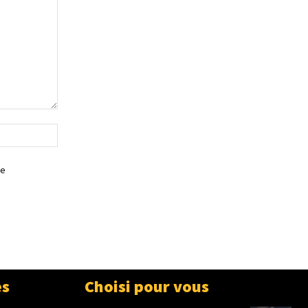
Site
:
je
es
Choisi pour vous