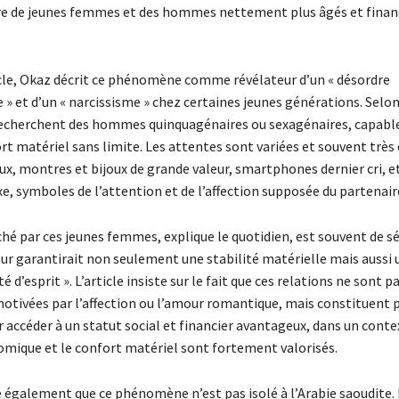
re de jeunes femmes et des hommes nettement plus âgés et fina
cle, Okaz décrit ce phénomène comme révélateur d’un « désordre
» et d’un « narcissisme » chez certaines jeunes générations. Selon 
cherchent des hommes quinquagénaires ou sexagénaires, capable
ort matériel sans limite. Les attentes sont variées et souvent très
ux, montres et bijoux de grande valeur, smartphones dernier cri,
xe, symboles de l’attention et de l’affection supposée du partenair
hé par ces jeunes femmes, explique le quotidien, est souvent de sé
eur garantirait non seulement une stabilité matérielle mais aussi
té d’esprit ». L’article insiste sur le fait que ces relations ne sont p
tivées par l’affection ou l’amour romantique, mais constituent 
 accéder à un statut social et financier avantageux, dans un conte
omique et le confort matériel sont fortement valorisés.
 également que ce phénomène n’est pas isolé à l’Arabie saoudite. I