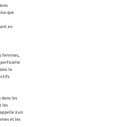
aces
plus que
tant en
e
es femmes,
perficielle
dans la
ctifs
s dans les
 les
appelle à un
mmes et les