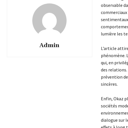
observable da
commerciaux e
sentimentaux. 
comportements
lumière les te
Admin
L’article atti
phénomène. Le
qui, en privil
des relations.
prévention de
sincères.
Enfin, Okaz pl
sociétés mode
environnement
dialogue sur l
effets à long 