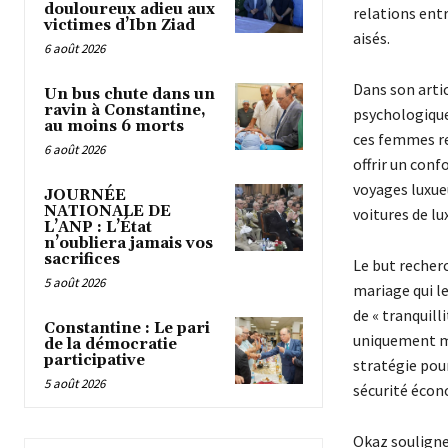
douloureux adieu aux
relations ent
victimes d’Ibn Ziad
aisés.
6 août 2026
Dans son arti
Un bus chute dans un
ravin à Constantine,
psychologique 
au moins 6 morts
ces femmes re
6 août 2026
offrir un conf
voyages luxue
JOURNÉE
NATIONALE DE
voitures de lu
L’ANP : L’État
n’oubliera jamais vos
sacrifices
Le but recherc
5 août 2026
mariage qui l
de « tranquilli
Constantine : Le pari
uniquement mo
de la démocratie
participative
stratégie pour
5 août 2026
sécurité écon
Okaz souligne