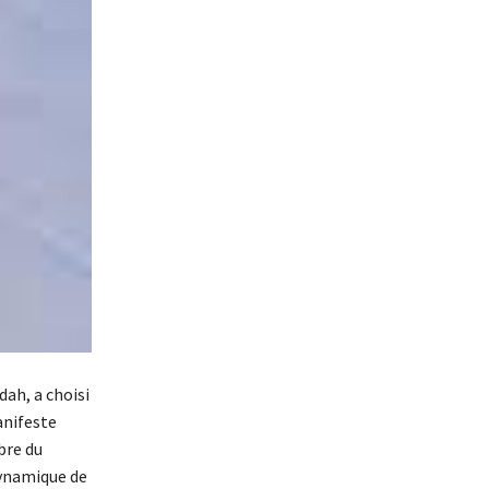
dah, a choisi
anifeste
bre du
dynamique de