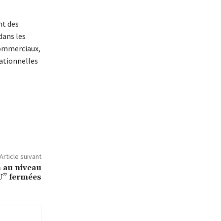
nt des
dans les
commerciaux,
lationnelles
Article suivant
n au niveau
U’’ fermées