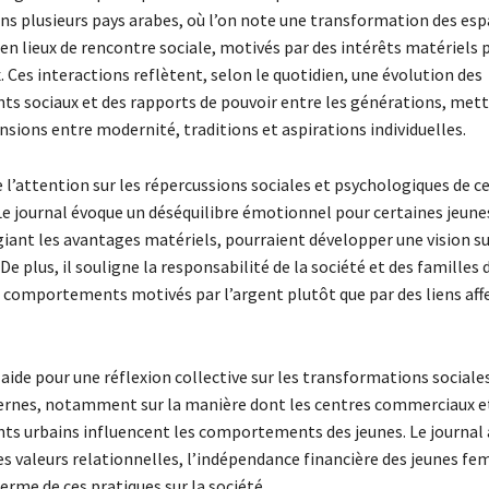
ns plusieurs pays arabes, où l’on note une transformation des esp
n lieux de rencontre sociale, motivés par des intérêts matériels 
Ces interactions reflètent, selon le quotidien, une évolution des
 sociaux et des rapports de pouvoir entre les générations, met
nsions entre modernité, traditions et aspirations individuelles.
re l’attention sur les répercussions sociales et psychologiques de c
 journal évoque un déséquilibre émotionnel pour certaines jeun
égiant les avantages matériels, pourraient développer une vision su
 De plus, il souligne la responsabilité de la société et des familles 
 comportements motivés par l’argent plutôt que par des liens affe
aide pour une réflexion collective sur les transformations sociale
rnes, notamment sur la manière dont les centres commerciaux et
s urbains influencent les comportements des jeunes. Le journal 
es valeurs relationnelles, l’indépendance financière des jeunes fe
terme de ces pratiques sur la société.