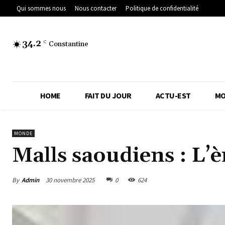
Qui sommes nous
Nous contacter
Politique de confidentialité
34.2
C
Constantine
HOME
FAIT DU JOUR
ACTU-EST
MO
MONDE
Malls saoudiens : L’è
By
Admin
30 novembre 2025
0
624