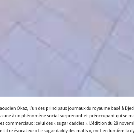
aoudien Okaz, l’un des principaux journaux du royaume basé à Djed
sa une à un phénomène social surprenant et préoccupant qui se m
es commerciaux : celui des « sugar daddies ». L’édition du 28 novem
le titre évocateur « Le sugar daddy des malls », met en lumière la 