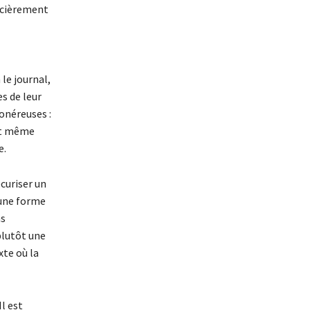
ncièrement
le journal,
s de leur
 onéreuses :
 et même
e.
curiser un
 une forme
as
plutôt une
xte où la
l est